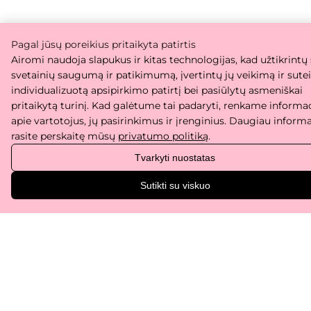
Pagal jūsų poreikius pritaikyta patirtis
Airomi naudoja slapukus ir kitas technologijas, kad užtikrintų
svetainių saugumą ir patikimumą, įvertintų jų veikimą ir sute
individualizuotą apsipirkimo patirtį bei pasiūlytų asmeniškai
pritaikytą turinį. Kad galėtume tai padaryti, renkame informac
apie vartotojus, jų pasirinkimus ir įrenginius. Daugiau informa
rasite perskaitę mūsų
privatumo politiką
.
Tvarkyti nuostatas
Sutikti su viskuo