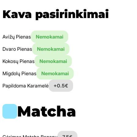
Kava pasirinkimai
Avižų Pienas
Nemokamai
Dvaro Pienas
Nemokamai
Kokosų Pienas
Nemokamai
Migdolų Pienas
Nemokamai
Papildoma Karamelė
+0.5€
Matcha
Gėrimas Matcha Bananų
7.5€