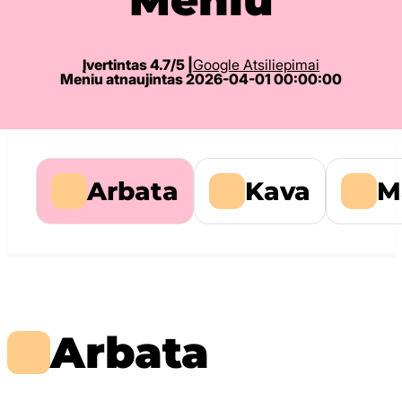
Įvertintas 4.7/5 |
Google Atsiliepimai
Meniu atnaujintas 2026-04-01 00:00:00
Arbata
Kava
M
Arbata