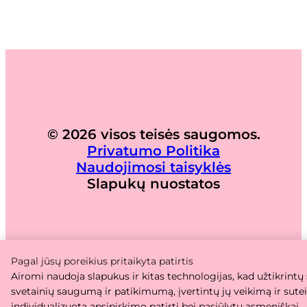
© 2026 visos teisės saugomos.
Privatumo Politika
Naudojimosi taisyklės
Slapukų nuostatos
Pagal jūsų poreikius pritaikyta patirtis
Airomi naudoja slapukus ir kitas technologijas, kad užtikrintų
svetainių saugumą ir patikimumą, įvertintų jų veikimą ir sute
individualizuotą apsipirkimo patirtį bei pasiūlytų asmeniškai