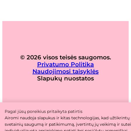
© 2026 visos teisės saugomos.
Privatumo Politika
Naudojimosi taisyklės
Slapukų nuostatos
Pagal jūsų poreikius pritaikyta patirtis
Airomi naudoja slapukus ir kitas technologijas, kad užtikrintų
svetainių saugumą ir patikimumą, įvertintų jų veikimą ir sute
individualizuotą apsipirkimo patirtį bei pasiūlytų asmeniškai