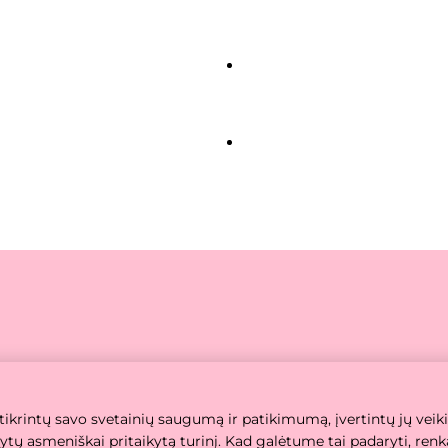
© 2026 visos teisės saugomos.
mo Politika
Naudojimosi taisyklės
Slapukų n
tikrintų savo svetainių saugumą ir patikimumą, įvertintų jų veik
ūlytų asmeniškai pritaikytą turinį. Kad galėtume tai padaryti, re