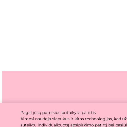
Privatu
Pagal jūsų poreikius pritaikyta patirtis
Airomi naudoja slapukus ir kitas technologijas, kad už
suteiktų individualizuotą apsipirkimo patirtį bei pasi