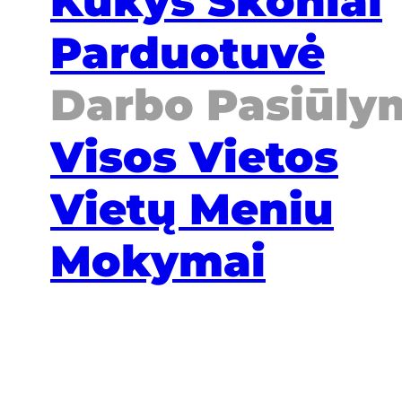
Kukys Skoniai
Parduotuvė
Darbo Pasiūly
Visos Vietos
Vietų Meniu
Mokymai