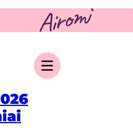
2026
iai