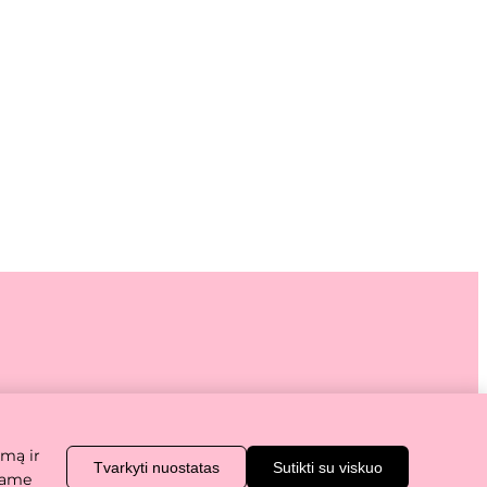
uostatos
imą ir
Tvarkyti nuostatas
Sutikti su viskuo
nkame