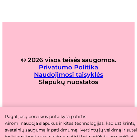
© 2026 visos teisės saugomos.
Privatumo Politika
Naudojimosi taisyklės
Slapukų nuostatos
Pagal jūsų poreikius pritaikyta patirtis
Airomi naudoja slapukus ir kitas technologijas, kad užtikrintų
svetainių saugumą ir patikimumą, įvertintų jų veikimą ir sute
individualizuotą apsipirkimo patirtį bei pasiūlytų asmeniškai