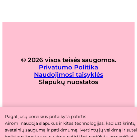
© 2026 visos teisės saugomos.
Privatumo Politika
Naudojimosi taisyklės
Slapukų nuostatos
Pagal jūsų poreikius pritaikyta patirtis
Airomi naudoja slapukus ir kitas technologijas, kad užtikrintų
svetainių saugumą ir patikimumą, įvertintų jų veikimą ir sute
individualizuotą apsipirkimo patirtį bei pasiūlytų asmeniškai