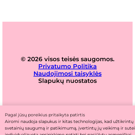
© 2026 visos teisės saugomos.
Privatumo Politika
Naudojimosi taisyklės
Slapukų nuostatos
Pagal jūsų poreikius pritaikyta patirtis
Airomi naudoja slapukus ir kitas technologijas, kad užtikrintų
svetainių saugumą ir patikimumą, įvertintų jų veikimą ir sute
individualizuotą apsipirkimo patirtį bei pasiūlytų asmeniškai