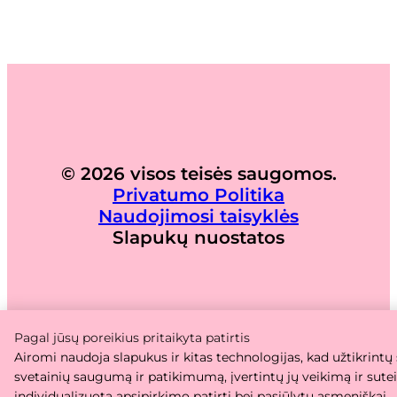
© 2026 visos teisės saugomos.
Privatumo Politika
Naudojimosi taisyklės
Slapukų nuostatos
Pagal jūsų poreikius pritaikyta patirtis
Airomi naudoja slapukus ir kitas technologijas, kad užtikrintų
svetainių saugumą ir patikimumą, įvertintų jų veikimą ir sute
individualizuotą apsipirkimo patirtį bei pasiūlytų asmeniškai