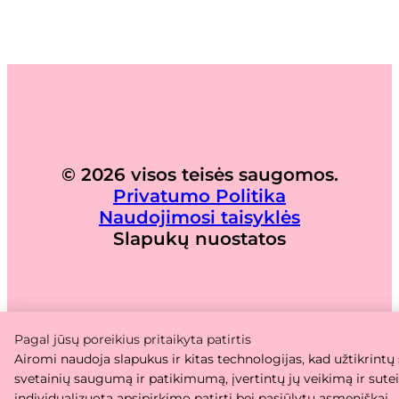
© 2026 visos teisės saugomos.
Privatumo Politika
Naudojimosi taisyklės
Slapukų nuostatos
Pagal jūsų poreikius pritaikyta patirtis
Airomi naudoja slapukus ir kitas technologijas, kad užtikrintų
svetainių saugumą ir patikimumą, įvertintų jų veikimą ir sute
individualizuotą apsipirkimo patirtį bei pasiūlytų asmeniškai