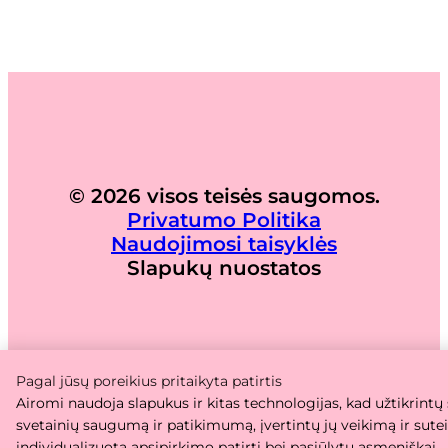
© 2026 visos teisės saugomos.
Privatumo Politika
Naudojimosi taisyklės
Slapukų nuostatos
Pagal jūsų poreikius pritaikyta patirtis
Airomi naudoja slapukus ir kitas technologijas, kad užtikrintų
svetainių saugumą ir patikimumą, įvertintų jų veikimą ir sute
individualizuotą apsipirkimo patirtį bei pasiūlytų asmeniškai